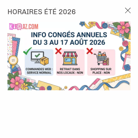
3, rue de Tasmanie 44115 Basse Goulaine
HORAIRES ÉTÉ 2026
Continuer sans accepter
PORT OFFERT À PARTIR DE 49 €
Nous autorisez-vous à utiliser vos
02 52 10 57 10
CONTACT
cookies ?
Ils nous seront utiles pour :
0
Améliorer l'interface et les fonctionnalités du site
Mesurer les campagnes marketing et proposer des
Accueil
>
Encre & Couleur
>
Encre en Pad
>
Encre Distress Ink -
mises à jour sur nos produits
Rustic Wilderness
Gérer l'authentification et surveiller les erreurs
techniques
Certains cookies sont nécessaires à des fins techniques, ils sont donc dispensés
de consentement. D'autres, non obligatoires, peuvent être utilisés pour la
personnalisation des annonces et du contenu, la mesure des annonces et du
contenu, la connaissance de l'audience et le développement de produits, les
données de géolocalisation précises et l'identification par le balayage de l'appareil,
le stockage et/ou l'accès aux informations sur un appareil. Si vous donnez votre
consentement, celui-ci sera valable sur l’ensemble des sous-domaines de Kerglaz.
Vous disposez de la possibilité de retirer votre consentement à tout moment en
cliquant sur le widget en bas à droite de la page. Pour en savoir plus, consulter
notre politique de cookie.