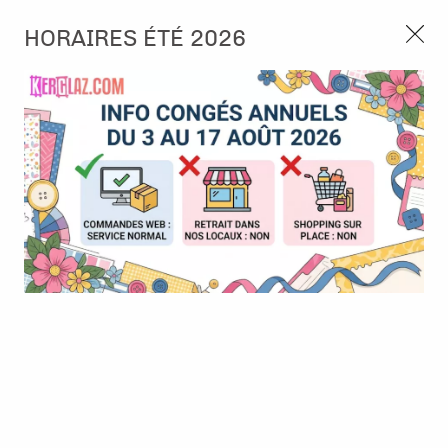
3, rue de Tasmanie 44115 Basse Goulaine
HORAIRES ÉTÉ 2026
Continuer sans accepter
PORT OFFERT À PARTIR DE 49 €
Nous autorisez-vous à utiliser vos
02 52 10 57 10
CONTACT
cookies ?
Ils nous seront utiles pour :
0
Améliorer l'interface et les fonctionnalités du site
Mesurer les campagnes marketing et proposer des
Accueil
>
Encre & Couleur
>
Encre en Pad
>
Encre Distress Oxide
mises à jour sur nos produits
- Gathered Twigs
Gérer l'authentification et surveiller les erreurs
techniques
Certains cookies sont nécessaires à des fins techniques, ils sont donc dispensés
de consentement. D'autres, non obligatoires, peuvent être utilisés pour la
personnalisation des annonces et du contenu, la mesure des annonces et du
contenu, la connaissance de l'audience et le développement de produits, les
données de géolocalisation précises et l'identification par le balayage de l'appareil,
le stockage et/ou l'accès aux informations sur un appareil. Si vous donnez votre
consentement, celui-ci sera valable sur l’ensemble des sous-domaines de Kerglaz.
Vous disposez de la possibilité de retirer votre consentement à tout moment en
cliquant sur le widget en bas à droite de la page. Pour en savoir plus, consulter
notre politique de cookie.