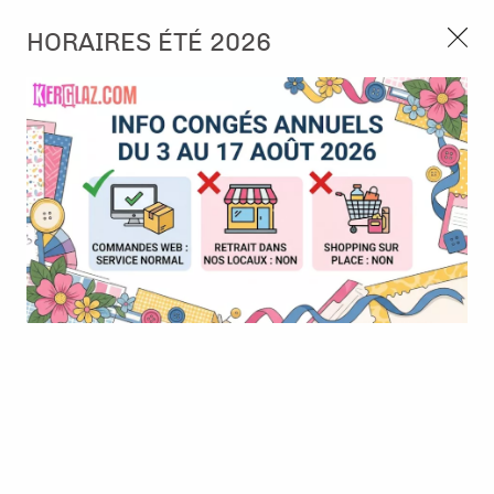
3, rue de Tasmanie 44115 Basse Goulaine
HORAIRES ÉTÉ 2026
Continuer sans accepter
PORT OFFERT À PARTIR DE 49 €
Nous autorisez-vous à utiliser vos
02 52 10 57 10
CONTACT
cookies ?
Ils nous seront utiles pour :
0
Améliorer l'interface et les fonctionnalités du site
Mesurer les campagnes marketing et proposer des
Accueil
>
Die (Matrice de découpe)
>
Die format standard
>
Die -
mises à jour sur nos produits
Rolodex card
Gérer l'authentification et surveiller les erreurs
techniques
Certains cookies sont nécessaires à des fins techniques, ils sont donc dispensés
de consentement. D'autres, non obligatoires, peuvent être utilisés pour la
personnalisation des annonces et du contenu, la mesure des annonces et du
contenu, la connaissance de l'audience et le développement de produits, les
données de géolocalisation précises et l'identification par le balayage de l'appareil,
le stockage et/ou l'accès aux informations sur un appareil. Si vous donnez votre
consentement, celui-ci sera valable sur l’ensemble des sous-domaines de Kerglaz.
Vous disposez de la possibilité de retirer votre consentement à tout moment en
cliquant sur le widget en bas à droite de la page. Pour en savoir plus, consulter
notre politique de cookie.