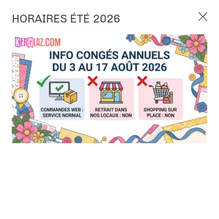
3, rue de Tasmanie 44115 Basse Goulaine
HORAIRES ÉTÉ 2026
Continuer sans accepter
PORT OFFERT À PARTIR DE 49 €
Nous autorisez-vous à utiliser vos
02 52 10 57 10
CONTACT
cookies ?
Ils nous seront utiles pour :
0
Améliorer l'interface et les fonctionnalités du site
Mesurer les campagnes marketing et proposer des
Accueil
>
Embellissement
>
Badges
>
Clear Click Badge - 4,7 cm
mises à jour sur nos produits
Gérer l'authentification et surveiller les erreurs
techniques
BONNE AFFAIRE
-
50
%
Certains cookies sont nécessaires à des fins techniques, ils sont donc dispensés
de consentement. D'autres, non obligatoires, peuvent être utilisés pour la
personnalisation des annonces et du contenu, la mesure des annonces et du
contenu, la connaissance de l'audience et le développement de produits, les
données de géolocalisation précises et l'identification par le balayage de l'appareil,
le stockage et/ou l'accès aux informations sur un appareil. Si vous donnez votre
consentement, celui-ci sera valable sur l’ensemble des sous-domaines de Kerglaz.
Vous disposez de la possibilité de retirer votre consentement à tout moment en
cliquant sur le widget en bas à droite de la page. Pour en savoir plus, consulter
notre politique de cookie.