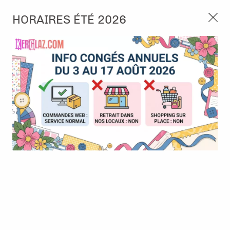
3, rue de Tasmanie 44115 Basse Goulaine
HORAIRES ÉTÉ 2026
Continuer sans accepter
PORT OFFERT À PARTIR DE 49 €
Nous autorisez-vous à utiliser vos
02 52 10 57 10
CONTACT
cookies ?
Ils nous seront utiles pour :
0
Améliorer l'interface et les fonctionnalités du site
Mesurer les campagnes marketing et proposer des
Accueil
>
Die (Matrice de découpe)
>
Die format standard
>
Die -
mises à jour sur nos produits
Carterie - DIY&Cie
Gérer l'authentification et surveiller les erreurs
techniques
Certains cookies sont nécessaires à des fins techniques, ils sont donc dispensés
de consentement. D'autres, non obligatoires, peuvent être utilisés pour la
personnalisation des annonces et du contenu, la mesure des annonces et du
contenu, la connaissance de l'audience et le développement de produits, les
données de géolocalisation précises et l'identification par le balayage de l'appareil,
le stockage et/ou l'accès aux informations sur un appareil. Si vous donnez votre
consentement, celui-ci sera valable sur l’ensemble des sous-domaines de Kerglaz.
Vous disposez de la possibilité de retirer votre consentement à tout moment en
cliquant sur le widget en bas à droite de la page. Pour en savoir plus, consulter
notre politique de cookie.