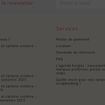
 la newsletter
s
Services
nous ?
Modes de paiement
et carterie créative :
Livraison
Demande de référence
FAQ
L'agenda Kerglaz : nouveaut
marques préférées, portes o
crops
et carterie créative :
er semestre 2025
Quelle encre pour mes tamp
scrapbooking ?
et carterie créative :
24
et carterie créative :
è semestre 2025