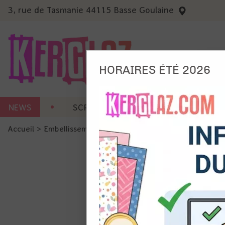
3, rue de Tasmanie 44115 Basse Goulaine
HORAIRES ÉTÉ 2026
Nous
NEWS
SCRAP CARTERIE
MACHINES 
Ils no
Accueil
>
Embellissement
>
Sticker et RubOn
>
Peel Off - C
Amé
Mes
pro
Gér
Certains 
obligatoi
et du con
précises 
Si vous 
disposez 
de la pag