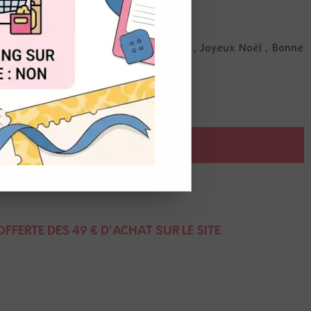
OUT
rterie : Bonnes Fêtes, Meilleurs Voeux , Joyeux Noël , Bonne
AJOUTER AU PANIER
ent
FFERTE DÈS 49 € D'ACHAT SUR LE SITE