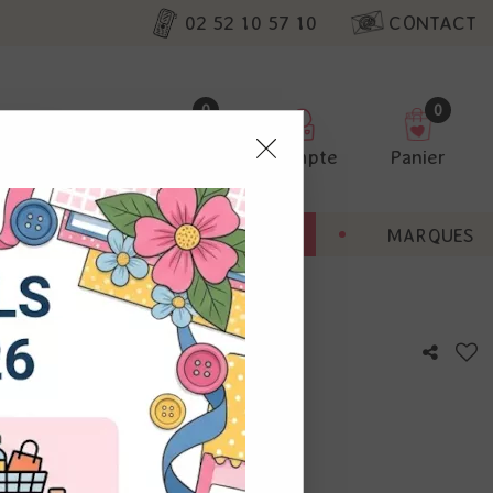
02 52 10 57 10
CONTACT
0
0
Favoris
Compte
Panier
pter
ENT
BONNES AFFAIRES
MARQUES
ur nos
oël #554 - Or
utres, non
s annonces
calisation
otre avis !
 appareil.
laz. Vous
s à droite