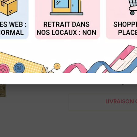
Réf. :
ST-554-G
FIGURER
ACCEPTER T
Planche de stickers mots de ca
Année, menu, invitation,...
10 x 22 cm
8717116022537
Demande de renseignem
LIVRAISON O