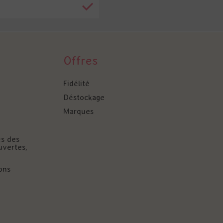
Offres
Fidélité
Déstockage
Marques
és des
uvertes,
ons