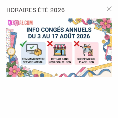
3, rue de Tasmanie 44115 Basse Goulaine
HORAIRES ÉTÉ 2026
Continuer sans accepter
PORT OFFERT À PARTIR DE 49 €
Nous autorisez-vous à utiliser vos
02 52 10 57 10
CONTACT
cookies ?
Ils nous seront utiles pour :
0
Améliorer l'interface et les fonctionnalités du site
Mesurer les campagnes marketing et proposer des
Accueil
>
Die (Matrice de découpe)
>
Die et tampon associés
>
mises à jour sur nos produits
Die et tampon - famille
Gérer l'authentification et surveiller les erreurs
techniques
Certains cookies sont nécessaires à des fins techniques, ils sont donc dispensés
de consentement. D'autres, non obligatoires, peuvent être utilisés pour la
personnalisation des annonces et du contenu, la mesure des annonces et du
contenu, la connaissance de l'audience et le développement de produits, les
données de géolocalisation précises et l'identification par le balayage de l'appareil,
le stockage et/ou l'accès aux informations sur un appareil. Si vous donnez votre
consentement, celui-ci sera valable sur l’ensemble des sous-domaines de Kerglaz.
Vous disposez de la possibilité de retirer votre consentement à tout moment en
cliquant sur le widget en bas à droite de la page. Pour en savoir plus, consulter
notre politique de cookie.