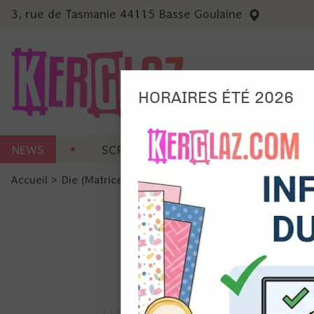
3, rue de Tasmanie 44115 Basse Goulaine
HORAIRES ÉTÉ 2026
Nous
NEWS
SCRAP CARTERIE
MACHINES 
Ils no
Accueil
>
Die (Matrice de découpe)
>
Die format standard
Amé
Mes
pro
Gér
Certains 
obligatoi
et du con
précises 
Si vous 
disposez 
de la pag