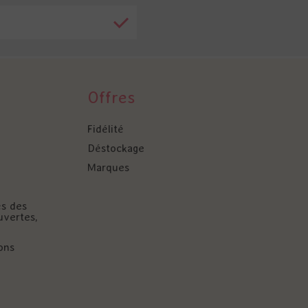
Offres
Fidélité
Déstockage
Marques
és des
uvertes,
ons