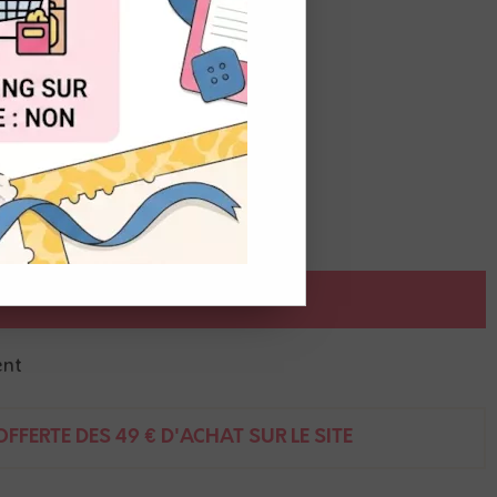
OUT
ransparent
AJOUTER AU PANIER
ent
FFERTE DÈS 49 € D'ACHAT SUR LE SITE