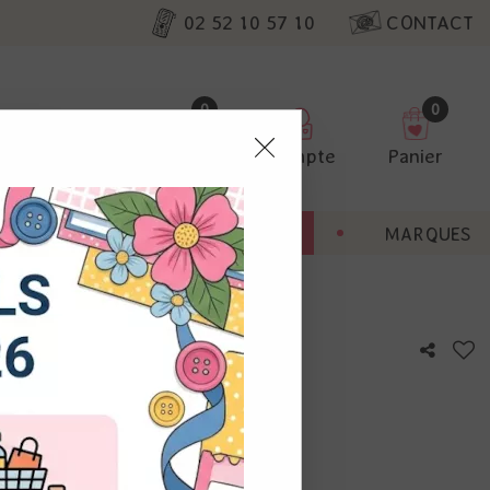
02 52 10 57 10
CONTACT
0
0
Favoris
Compte
Panier
pter
ENT
BONNES AFFAIRES
MARQUES
ur nos
utres, non
s annonces
calisation
otre avis !
 appareil.
laz. Vous
s à droite