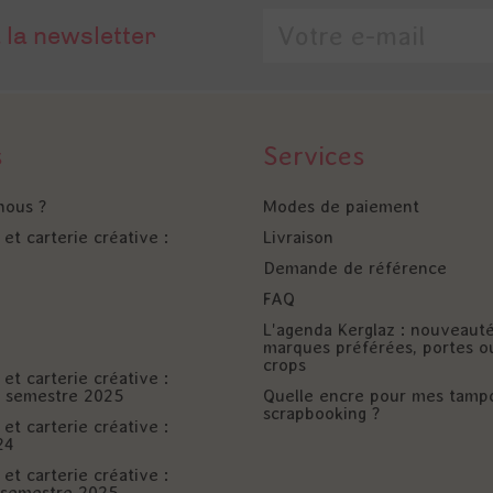
 la newsletter
s
Services
nous ?
Modes de paiement
et carterie créative :
Livraison
Demande de référence
FAQ
L'agenda Kerglaz : nouveaut
marques préférées, portes o
crops
et carterie créative :
er semestre 2025
Quelle encre pour mes tamp
scrapbooking ?
et carterie créative :
24
et carterie créative :
è semestre 2025