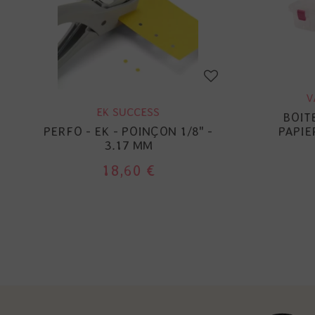
V
EK SUCCESS
BOIT
PERFO - EK - POINÇON 1/8" -
PAPIE
3.17 MM
18,60 €