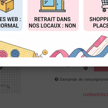
Réf. :
DIY-71911-02
FIGURER
ACCEPTER T
DIY&Cie
Matrices de coupe et tampon t
8 cm
3662848044003
Demande de renseignem
LIVRAISON O