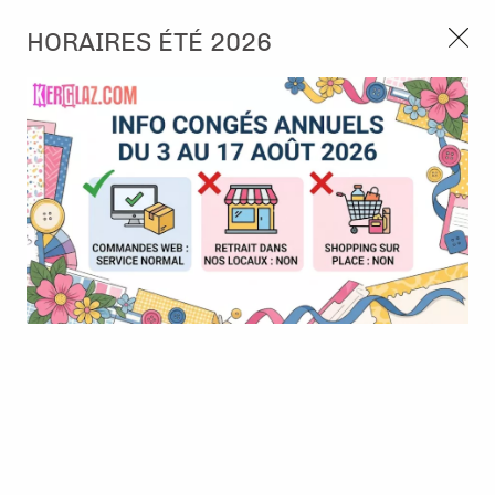
3, rue de Tasmanie 44115 Basse Goulaine
HORAIRES ÉTÉ 2026
Continuer sans accepter
PORT OFFERT À PARTIR DE 49 €
Nous autorisez-vous à utiliser vos
02 52 10 57 10
CONTACT
cookies ?
Ils nous seront utiles pour :
0
Améliorer l'interface et les fonctionnalités du site
Mesurer les campagnes marketing et proposer des
Accueil
>
Die (Matrice de découpe)
>
Die format standard
>
Die -
mises à jour sur nos produits
#91 - Film Drip
Gérer l'authentification et surveiller les erreurs
techniques
Certains cookies sont nécessaires à des fins techniques, ils sont donc dispensés
de consentement. D'autres, non obligatoires, peuvent être utilisés pour la
personnalisation des annonces et du contenu, la mesure des annonces et du
contenu, la connaissance de l'audience et le développement de produits, les
données de géolocalisation précises et l'identification par le balayage de l'appareil,
le stockage et/ou l'accès aux informations sur un appareil. Si vous donnez votre
consentement, celui-ci sera valable sur l’ensemble des sous-domaines de Kerglaz.
Vous disposez de la possibilité de retirer votre consentement à tout moment en
cliquant sur le widget en bas à droite de la page. Pour en savoir plus, consulter
notre politique de cookie.