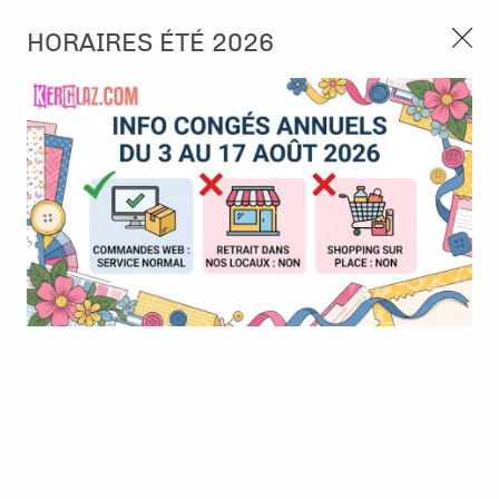
3, rue de Tasmanie 44115 Basse Goulaine
HORAIRES ÉTÉ 2026
Continuer sans accepter
PORT OFFERT À PARTIR DE 49 €
Nous autorisez-vous à utiliser vos
02 52 10 57 10
CONTACT
cookies ?
Ils nous seront utiles pour :
0
Améliorer l'interface et les fonctionnalités du site
Mesurer les campagnes marketing et proposer des
Accueil
>
Die (Matrice de découpe)
>
Die format standard
>
Dies
mises à jour sur nos produits
Cartes à créer Destination - Pura Vida - Ateliers de Karine
Gérer l'authentification et surveiller les erreurs
techniques
Certains cookies sont nécessaires à des fins techniques, ils sont donc dispensés
de consentement. D'autres, non obligatoires, peuvent être utilisés pour la
personnalisation des annonces et du contenu, la mesure des annonces et du
contenu, la connaissance de l'audience et le développement de produits, les
données de géolocalisation précises et l'identification par le balayage de l'appareil,
le stockage et/ou l'accès aux informations sur un appareil. Si vous donnez votre
consentement, celui-ci sera valable sur l’ensemble des sous-domaines de Kerglaz.
Vous disposez de la possibilité de retirer votre consentement à tout moment en
cliquant sur le widget en bas à droite de la page. Pour en savoir plus, consulter
notre politique de cookie.