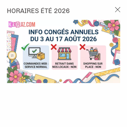
3, rue de Tasmanie 44115 Basse Goulaine
HORAIRES ÉTÉ 2026
Continuer sans accepter
PORT OFFERT À PARTIR DE 49 €
Nous autorisez-vous à utiliser vos
02 52 10 57 10
CONTACT
cookies ?
Ils nous seront utiles pour :
0
Améliorer l'interface et les fonctionnalités du site
Mesurer les campagnes marketing et proposer des
Accueil
>
Die (Matrice de découpe)
>
Die format standard
>
Die
mises à jour sur nos produits
#124 - Scallop Ovals - AALL and Create
Gérer l'authentification et surveiller les erreurs
techniques
Certains cookies sont nécessaires à des fins techniques, ils sont donc dispensés
de consentement. D'autres, non obligatoires, peuvent être utilisés pour la
personnalisation des annonces et du contenu, la mesure des annonces et du
contenu, la connaissance de l'audience et le développement de produits, les
données de géolocalisation précises et l'identification par le balayage de l'appareil,
le stockage et/ou l'accès aux informations sur un appareil. Si vous donnez votre
consentement, celui-ci sera valable sur l’ensemble des sous-domaines de Kerglaz.
Vous disposez de la possibilité de retirer votre consentement à tout moment en
cliquant sur le widget en bas à droite de la page. Pour en savoir plus, consulter
notre politique de cookie.