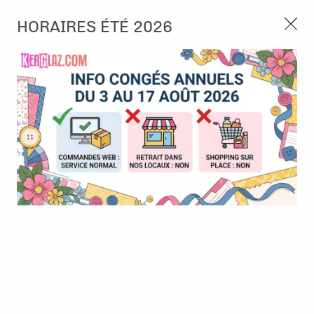
3, rue de Tasmanie 44115 Basse Goulaine
HORAIRES ÉTÉ 2026
Continuer sans accepter
PORT OFFERT À PARTIR DE 49 €
Nous autorisez-vous à utiliser vos
02 52 10 57 10
CONTACT
cookies ?
Ils nous seront utiles pour :
0
Améliorer l'interface et les fonctionnalités du site
Mesurer les campagnes marketing et proposer des
Accueil
>
Die (Matrice de découpe)
>
Die format standard
>
Dies
mises à jour sur nos produits
Bord de plage - Pura Vida - Ateliers de Karine
Gérer l'authentification et surveiller les erreurs
techniques
Certains cookies sont nécessaires à des fins techniques, ils sont donc dispensés
de consentement. D'autres, non obligatoires, peuvent être utilisés pour la
personnalisation des annonces et du contenu, la mesure des annonces et du
contenu, la connaissance de l'audience et le développement de produits, les
données de géolocalisation précises et l'identification par le balayage de l'appareil,
le stockage et/ou l'accès aux informations sur un appareil. Si vous donnez votre
consentement, celui-ci sera valable sur l’ensemble des sous-domaines de Kerglaz.
Vous disposez de la possibilité de retirer votre consentement à tout moment en
cliquant sur le widget en bas à droite de la page. Pour en savoir plus, consulter
notre politique de cookie.