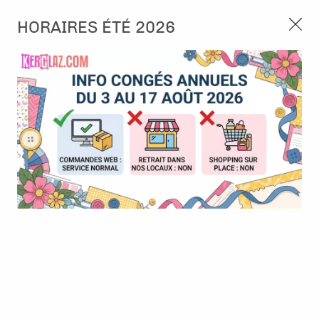
3, rue de Tasmanie 44115 Basse Goulaine
HORAIRES ÉTÉ 2026
Continuer sans accepter
PORT OFFERT À PARTIR DE 49 €
Nous autorisez-vous à utiliser vos
02 52 10 57 10
CONTACT
cookies ?
Ils nous seront utiles pour :
0
Améliorer l'interface et les fonctionnalités du site
Mesurer les campagnes marketing et proposer des
Accueil
>
Die (Matrice de découpe)
>
Die format standard
>
Dies
mises à jour sur nos produits
Coquillages - Pura Vida - Ateliers de Karine
Gérer l'authentification et surveiller les erreurs
techniques
Certains cookies sont nécessaires à des fins techniques, ils sont donc dispensés
de consentement. D'autres, non obligatoires, peuvent être utilisés pour la
personnalisation des annonces et du contenu, la mesure des annonces et du
contenu, la connaissance de l'audience et le développement de produits, les
données de géolocalisation précises et l'identification par le balayage de l'appareil,
le stockage et/ou l'accès aux informations sur un appareil. Si vous donnez votre
consentement, celui-ci sera valable sur l’ensemble des sous-domaines de Kerglaz.
Vous disposez de la possibilité de retirer votre consentement à tout moment en
cliquant sur le widget en bas à droite de la page. Pour en savoir plus, consulter
notre politique de cookie.