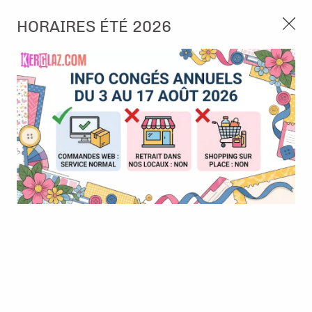
3, rue de Tasmanie 44115 Basse Goulaine
HORAIRES ÉTÉ 2026
Continuer sans accepter
PORT OFFERT À PARTIR DE 49 €
Nous autorisez-vous à utiliser vos
02 52 10 57 10
CONTACT
cookies ?
Ils nous seront utiles pour :
0
Améliorer l'interface et les fonctionnalités du site
Mesurer les campagnes marketing et proposer des
Accueil
>
Die (Matrice de découpe)
>
Die format standard
>
Die
mises à jour sur nos produits
#110 - Clip Pop - AALL and Create
Gérer l'authentification et surveiller les erreurs
techniques
Certains cookies sont nécessaires à des fins techniques, ils sont donc dispensés
de consentement. D'autres, non obligatoires, peuvent être utilisés pour la
personnalisation des annonces et du contenu, la mesure des annonces et du
contenu, la connaissance de l'audience et le développement de produits, les
données de géolocalisation précises et l'identification par le balayage de l'appareil,
le stockage et/ou l'accès aux informations sur un appareil. Si vous donnez votre
consentement, celui-ci sera valable sur l’ensemble des sous-domaines de Kerglaz.
Vous disposez de la possibilité de retirer votre consentement à tout moment en
cliquant sur le widget en bas à droite de la page. Pour en savoir plus, consulter
notre politique de cookie.