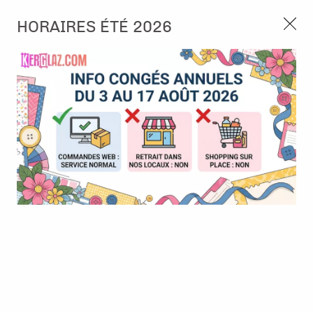
3, rue de Tasmanie 44115 Basse Goulaine
HORAIRES ÉTÉ 2026
Continuer sans accepter
PORT OFFERT À PARTIR DE 49 €
Nous autorisez-vous à utiliser vos
02 52 10 57 10
CONTACT
cookies ?
Ils nous seront utiles pour :
0
Améliorer l'interface et les fonctionnalités du site
Mesurer les campagnes marketing et proposer des
Accueil
>
Embellissement
>
Masking Tape
>
Masking tape #90 -
mises à jour sur nos produits
Jellied Feels
Gérer l'authentification et surveiller les erreurs
techniques
BONNE AFFAIRE
-
30
%
Certains cookies sont nécessaires à des fins techniques, ils sont donc dispensés
de consentement. D'autres, non obligatoires, peuvent être utilisés pour la
personnalisation des annonces et du contenu, la mesure des annonces et du
contenu, la connaissance de l'audience et le développement de produits, les
données de géolocalisation précises et l'identification par le balayage de l'appareil,
le stockage et/ou l'accès aux informations sur un appareil. Si vous donnez votre
consentement, celui-ci sera valable sur l’ensemble des sous-domaines de Kerglaz.
Vous disposez de la possibilité de retirer votre consentement à tout moment en
cliquant sur le widget en bas à droite de la page. Pour en savoir plus, consulter
notre politique de cookie.