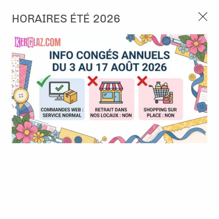
3, rue de Tasmanie 44115 Basse Goulaine
HORAIRES ÉTÉ 2026
Continuer sans accepter
PORT OFFERT À PARTIR DE 49 €
Nous autorisez-vous à utiliser vos
02 52 10 57 10
CONTACT
cookies ?
Ils nous seront utiles pour :
0
Améliorer l'interface et les fonctionnalités du site
Mesurer les campagnes marketing et proposer des
Accueil
>
Tampon et Mask-Pochoir
>
Tampon
>
Tampon A5 -
mises à jour sur nos produits
#1305 - Hello Neighbour! - AALL & Create
Gérer l'authentification et surveiller les erreurs
techniques
BONNE AFFAIRE
-
30
%
Certains cookies sont nécessaires à des fins techniques, ils sont donc dispensés
de consentement. D'autres, non obligatoires, peuvent être utilisés pour la
personnalisation des annonces et du contenu, la mesure des annonces et du
contenu, la connaissance de l'audience et le développement de produits, les
données de géolocalisation précises et l'identification par le balayage de l'appareil,
le stockage et/ou l'accès aux informations sur un appareil. Si vous donnez votre
consentement, celui-ci sera valable sur l’ensemble des sous-domaines de Kerglaz.
Vous disposez de la possibilité de retirer votre consentement à tout moment en
cliquant sur le widget en bas à droite de la page. Pour en savoir plus, consulter
notre politique de cookie.