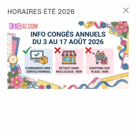
3, rue de Tasmanie 44115 Basse Goulaine
HORAIRES ÉTÉ 2026
Continuer sans accepter
PORT OFFERT À PARTIR DE 49 €
Nous autorisez-vous à utiliser vos
02 52 10 57 10
CONTACT
cookies ?
Ils nous seront utiles pour :
0
Améliorer l'interface et les fonctionnalités du site
Mesurer les campagnes marketing et proposer des
Accueil
>
Papier et Matière
>
Papier scrap uni
>
Cardstock - Cool
mises à jour sur nos produits
Grey - Florence
Gérer l'authentification et surveiller les erreurs
techniques
Certains cookies sont nécessaires à des fins techniques, ils sont donc dispensés
de consentement. D'autres, non obligatoires, peuvent être utilisés pour la
personnalisation des annonces et du contenu, la mesure des annonces et du
contenu, la connaissance de l'audience et le développement de produits, les
données de géolocalisation précises et l'identification par le balayage de l'appareil,
le stockage et/ou l'accès aux informations sur un appareil. Si vous donnez votre
consentement, celui-ci sera valable sur l’ensemble des sous-domaines de Kerglaz.
Vous disposez de la possibilité de retirer votre consentement à tout moment en
cliquant sur le widget en bas à droite de la page. Pour en savoir plus, consulter
notre politique de cookie.