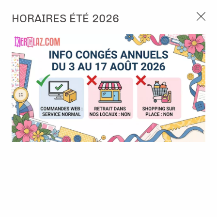
3, rue de Tasmanie 44115 Basse Goulaine
HORAIRES ÉTÉ 2026
Continuer sans accepter
PORT OFFERT À PARTIR DE 49 €
Nous autorisez-vous à utiliser vos
02 52 10 57 10
CONTACT
cookies ?
Ils nous seront utiles pour :
0
Améliorer l'interface et les fonctionnalités du site
Mesurer les campagnes marketing et proposer des
Accueil
>
Papier et Matière
>
Papier scrap uni
>
Papier cardstock -
mises à jour sur nos produits
Rouge de Noël foncé
Gérer l'authentification et surveiller les erreurs
techniques
Certains cookies sont nécessaires à des fins techniques, ils sont donc dispensés
de consentement. D'autres, non obligatoires, peuvent être utilisés pour la
personnalisation des annonces et du contenu, la mesure des annonces et du
contenu, la connaissance de l'audience et le développement de produits, les
données de géolocalisation précises et l'identification par le balayage de l'appareil,
le stockage et/ou l'accès aux informations sur un appareil. Si vous donnez votre
consentement, celui-ci sera valable sur l’ensemble des sous-domaines de Kerglaz.
Vous disposez de la possibilité de retirer votre consentement à tout moment en
cliquant sur le widget en bas à droite de la page. Pour en savoir plus, consulter
notre politique de cookie.