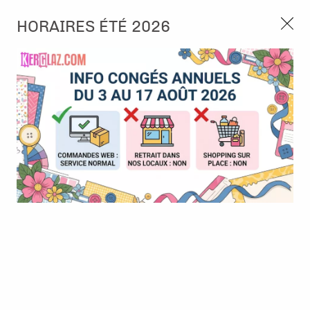
3, rue de Tasmanie 44115 Basse Goulaine
HORAIRES ÉTÉ 2026
Continuer sans accepter
PORT OFFERT À PARTIR DE 49 €
Nous autorisez-vous à utiliser vos
02 52 10 57 10
CONTACT
cookies ?
Ils nous seront utiles pour :
0
Améliorer l'interface et les fonctionnalités du site
Mesurer les campagnes marketing et proposer des
Accueil
>
Papier et Matière
>
Papier scrap uni
>
Cardstock texturé
mises à jour sur nos produits
- Denim - Florence
Gérer l'authentification et surveiller les erreurs
techniques
Certains cookies sont nécessaires à des fins techniques, ils sont donc dispensés
de consentement. D'autres, non obligatoires, peuvent être utilisés pour la
personnalisation des annonces et du contenu, la mesure des annonces et du
contenu, la connaissance de l'audience et le développement de produits, les
données de géolocalisation précises et l'identification par le balayage de l'appareil,
le stockage et/ou l'accès aux informations sur un appareil. Si vous donnez votre
consentement, celui-ci sera valable sur l’ensemble des sous-domaines de Kerglaz.
Vous disposez de la possibilité de retirer votre consentement à tout moment en
cliquant sur le widget en bas à droite de la page. Pour en savoir plus, consulter
notre politique de cookie.