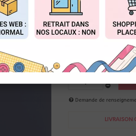
Réf. :
2926-053
FIGURER
ACCEPTER T
Florence
Papier lisse 200g
30 x 30 cm
Couleur Gris foncé
8716052220595
Demande de renseignem
LIVRAISON O