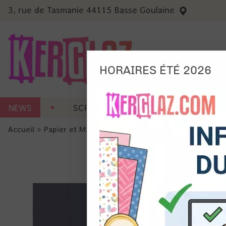
3, rue de Tasmanie 44115 Basse Goulaine
HORAIRES ÉTÉ 2026
Nous
NEWS
SCRAP CARTERIE
MACHINES 
Ils no
Accueil
>
Papier et Matière
>
Papier scrap uni
>
Cardstock l
Amé
Mes
pro
Gér
Certains 
obligatoi
et du con
précises 
Si vous 
disposez 
de la pag