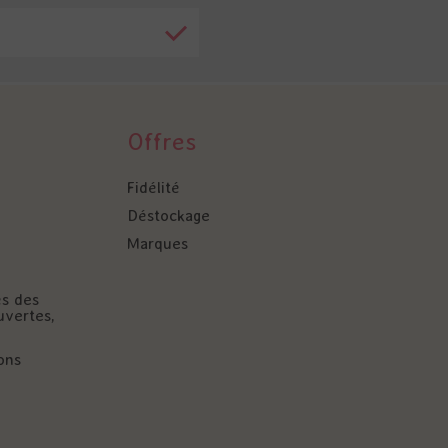
Offres
Fidélité
Déstockage
Marques
és des
uvertes,
ons