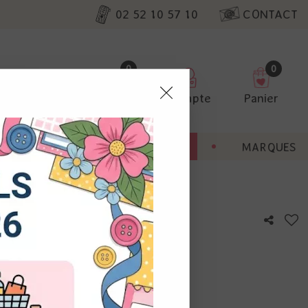
02 52 10 57 10
CONTACT
0
0
Favoris
Compte
Panier
pter
ENT
BONNES AFFAIRES
MARQUES
ur nos
phite - Florence
utres, non
s annonces
calisation
otre avis !
 appareil.
laz. Vous
s à droite