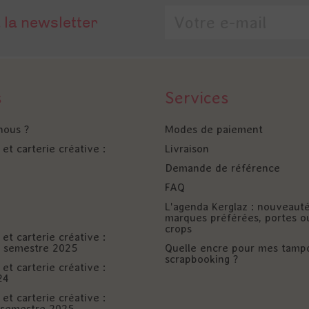
 la newsletter
s
Services
nous ?
Modes de paiement
et carterie créative :
Livraison
Demande de référence
FAQ
L'agenda Kerglaz : nouveaut
marques préférées, portes o
crops
et carterie créative :
er semestre 2025
Quelle encre pour mes tamp
scrapbooking ?
et carterie créative :
24
et carterie créative :
è semestre 2025