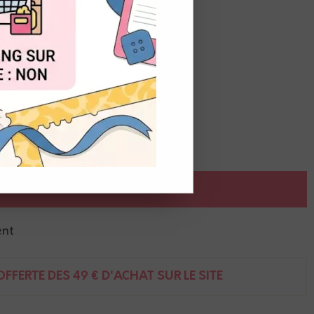
OUT
AJOUTER AU PANIER
ent
FFERTE DÈS 49 € D'ACHAT SUR LE SITE