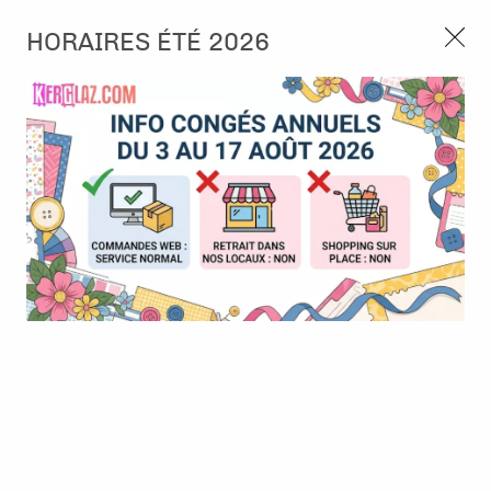
3, rue de Tasmanie 44115 Basse Goulaine
HORAIRES ÉTÉ 2026
Continuer sans accepter
PORT OFFERT À PARTIR DE 49 €
Nous autorisez-vous à utiliser vos
02 52 10 57 10
CONTACT
cookies ?
Ils nous seront utiles pour :
0
Améliorer l'interface et les fonctionnalités du site
Mesurer les campagnes marketing et proposer des
Accueil
>
Outillage
>
Petit outillage
>
Blenders
mises à jour sur nos produits
Gérer l'authentification et surveiller les erreurs
techniques
Certains cookies sont nécessaires à des fins techniques, ils sont donc dispensés
de consentement. D'autres, non obligatoires, peuvent être utilisés pour la
personnalisation des annonces et du contenu, la mesure des annonces et du
contenu, la connaissance de l'audience et le développement de produits, les
données de géolocalisation précises et l'identification par le balayage de l'appareil,
le stockage et/ou l'accès aux informations sur un appareil. Si vous donnez votre
consentement, celui-ci sera valable sur l’ensemble des sous-domaines de Kerglaz.
Vous disposez de la possibilité de retirer votre consentement à tout moment en
cliquant sur le widget en bas à droite de la page. Pour en savoir plus, consulter
notre politique de cookie.