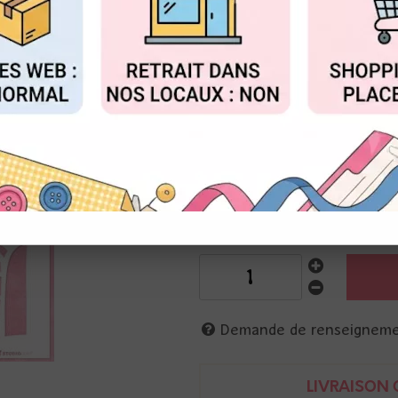
Réf. :
ABM-26-MASK396
FIGURER
ACCEPTER T
Art by Marlene pour Studio Lig
Motifs de fenêtres rondes, rect
20 x 20 cm
à utiliser avec des encres, des
Description
Demande de renseignem
LIVRAISON O