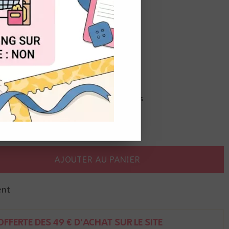
OUT
ht - Mélange de fenêtres
angle, arrondie, avec ou sans volets
 pâtes de textures, peintures acryliques
AJOUTER AU PANIER
ent
FFERTE DÈS 49 € D'ACHAT SUR LE SITE