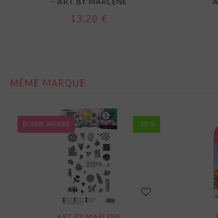
- ART BY MARLENE
A
13,20 €
MÊME MARQUE
BONNE AFFAIRE
-30 %
ART BY MARLENE