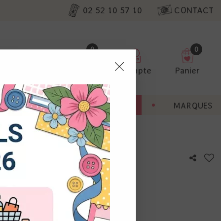
02 52 10 57 10
CONTACT
0
0
Favoris
Compte
Panier
pter
ENT
BONNES AFFAIRES
MARQUES
ur nos
 - Art by Marlene
utres, non
s annonces
calisation
otre avis !
 appareil.
laz. Vous
s à droite