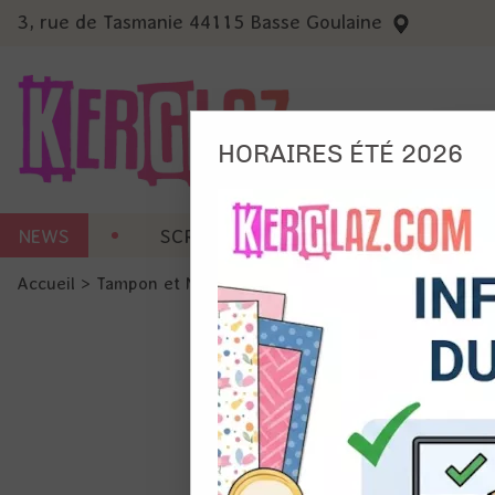
3, rue de Tasmanie 44115 Basse Goulaine
HORAIRES ÉTÉ 2026
Nous
NEWS
SCRAP CARTERIE
MACHINES 
Ils no
Accueil
>
Tampon et Mask-Pochoir
>
Mask - Pochoir
>
Pocho
Amé
Mes
pro
Gér
Certains 
obligatoi
et du con
précises 
Si vous 
disposez 
de la pag