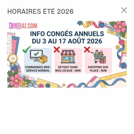
3, rue de Tasmanie 44115 Basse Goulaine
HORAIRES ÉTÉ 2026
Continuer sans accepter
PORT OFFERT À PARTIR DE 49 €
Nous autorisez-vous à utiliser vos
02 52 10 57 10
CONTACT
cookies ?
Ils nous seront utiles pour :
0
Améliorer l'interface et les fonctionnalités du site
Mesurer les campagnes marketing et proposer des
Accueil
>
Papier et Matière
>
Papier scrap faux uni
>
Papier Urban
mises à jour sur nos produits
Stories Back to basics 14 " Corail " - Ateliers de Karine
Gérer l'authentification et surveiller les erreurs
techniques
Certains cookies sont nécessaires à des fins techniques, ils sont donc dispensés
de consentement. D'autres, non obligatoires, peuvent être utilisés pour la
personnalisation des annonces et du contenu, la mesure des annonces et du
contenu, la connaissance de l'audience et le développement de produits, les
données de géolocalisation précises et l'identification par le balayage de l'appareil,
le stockage et/ou l'accès aux informations sur un appareil. Si vous donnez votre
consentement, celui-ci sera valable sur l’ensemble des sous-domaines de Kerglaz.
Vous disposez de la possibilité de retirer votre consentement à tout moment en
cliquant sur le widget en bas à droite de la page. Pour en savoir plus, consulter
notre politique de cookie.