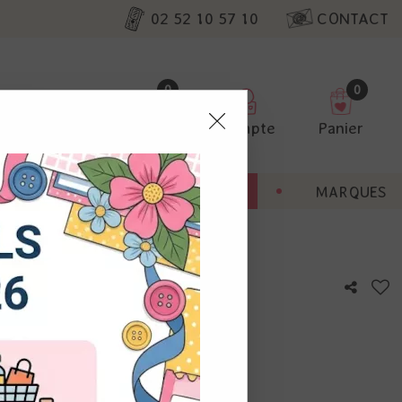
02 52 10 57 10
CONTACT
0
0
Favoris
Compte
Panier
pter
ENT
BONNES AFFAIRES
MARQUES
ur nos
 girls - Art by Marlene
utres, non
s annonces
calisation
otre avis !
 appareil.
laz. Vous
s à droite