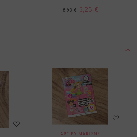
€
6,23 €
8,90 €
ART BY MARLENE