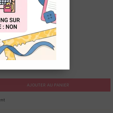
OUT
ght
ts
 projets de scrapbooking.
AJOUTER AU PANIER
ent