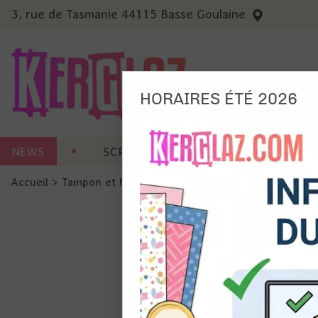
3, rue de Tasmanie 44115 Basse Goulaine
HORAIRES ÉTÉ 2026
Nous
NEWS
SCRAP CARTERIE
MACHINES 
Ils no
Accueil
>
Tampon et Mask-Pochoir
>
Tampon
>
Tampon A5 - 
Amé
Mes
pro
Gér
Certains 
obligatoi
et du con
précises 
Si vous 
disposez 
de la pag