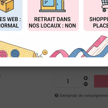
Réf. :
ABM-26-STAMP937
FIGURER
ACCEPTER T
Art By Marlene pour Studio Li
planche 4 tampons transparen
planche A5 - 15 x 20 cm
Personnages féminins pour vos
Hauteur : 8-9 cm
Description
Demande de renseignem