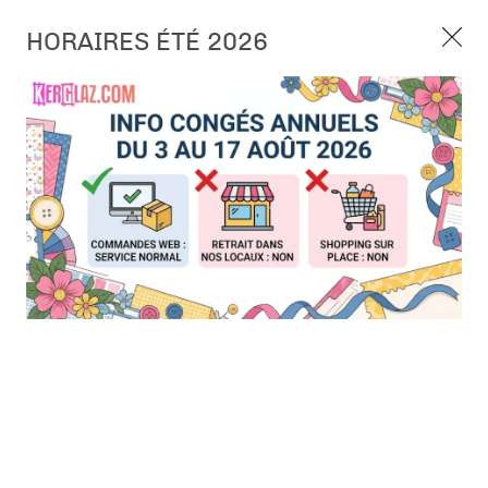
3, rue de Tasmanie 44115 Basse Goulaine
HORAIRES ÉTÉ 2026
Continuer sans accepter
PORT OFFERT À PARTIR DE 49 €
Nous autorisez-vous à utiliser vos
02 52 10 57 10
CONTACT
cookies ?
Ils nous seront utiles pour :
0
Améliorer l'interface et les fonctionnalités du site
Mesurer les campagnes marketing et proposer des
Accueil
>
Tampon et Mask-Pochoir
>
Mask - Pochoir
>
Pochoir -
mises à jour sur nos produits
Abstract leaves - Art by Marlene
Gérer l'authentification et surveiller les erreurs
techniques
Certains cookies sont nécessaires à des fins techniques, ils sont donc dispensés
de consentement. D'autres, non obligatoires, peuvent être utilisés pour la
personnalisation des annonces et du contenu, la mesure des annonces et du
contenu, la connaissance de l'audience et le développement de produits, les
données de géolocalisation précises et l'identification par le balayage de l'appareil,
le stockage et/ou l'accès aux informations sur un appareil. Si vous donnez votre
consentement, celui-ci sera valable sur l’ensemble des sous-domaines de Kerglaz.
Vous disposez de la possibilité de retirer votre consentement à tout moment en
cliquant sur le widget en bas à droite de la page. Pour en savoir plus, consulter
notre politique de cookie.