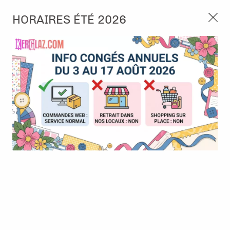
3, rue de Tasmanie 44115 Basse Goulaine
HORAIRES ÉTÉ 2026
Continuer sans accepter
PORT OFFERT À PARTIR DE 49 €
Nous autorisez-vous à utiliser vos
02 52 10 57 10
CONTACT
cookies ?
Ils nous seront utiles pour :
0
Améliorer l'interface et les fonctionnalités du site
Mesurer les campagnes marketing et proposer des
Accueil
>
Encre & Couleur
>
Encre en Pad
>
Versafine Clair - Eté
mises à jour sur nos produits
Gérer l'authentification et surveiller les erreurs
techniques
Certains cookies sont nécessaires à des fins techniques, ils sont donc dispensés
de consentement. D'autres, non obligatoires, peuvent être utilisés pour la
personnalisation des annonces et du contenu, la mesure des annonces et du
contenu, la connaissance de l'audience et le développement de produits, les
données de géolocalisation précises et l'identification par le balayage de l'appareil,
le stockage et/ou l'accès aux informations sur un appareil. Si vous donnez votre
consentement, celui-ci sera valable sur l’ensemble des sous-domaines de Kerglaz.
Vous disposez de la possibilité de retirer votre consentement à tout moment en
cliquant sur le widget en bas à droite de la page. Pour en savoir plus, consulter
notre politique de cookie.