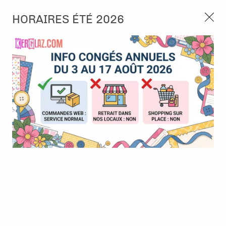
3, rue de Tasmanie 44115 Basse Goulaine
HORAIRES ÉTÉ 2026
Continuer sans accepter
PORT OFFERT À PARTIR DE 49 €
Nous autorisez-vous à utiliser vos
02 52 10 57 10
CONTACT
cookies ?
Ils nous seront utiles pour :
0
Améliorer l'interface et les fonctionnalités du site
Mesurer les campagnes marketing et proposer des
Accueil
>
Tampon et Mask-Pochoir
>
Tampon
>
Tampon - A7 -
mises à jour sur nos produits
#1245 - Inked Adventures
Gérer l'authentification et surveiller les erreurs
techniques
BONNE AFFAIRE
-
30
%
Certains cookies sont nécessaires à des fins techniques, ils sont donc dispensés
de consentement. D'autres, non obligatoires, peuvent être utilisés pour la
personnalisation des annonces et du contenu, la mesure des annonces et du
contenu, la connaissance de l'audience et le développement de produits, les
données de géolocalisation précises et l'identification par le balayage de l'appareil,
le stockage et/ou l'accès aux informations sur un appareil. Si vous donnez votre
consentement, celui-ci sera valable sur l’ensemble des sous-domaines de Kerglaz.
Vous disposez de la possibilité de retirer votre consentement à tout moment en
cliquant sur le widget en bas à droite de la page. Pour en savoir plus, consulter
notre politique de cookie.