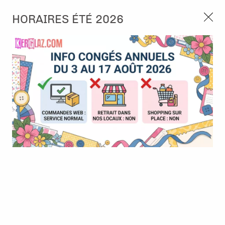
3, rue de Tasmanie 44115 Basse Goulaine
HORAIRES ÉTÉ 2026
Continuer sans accepter
PORT OFFERT À PARTIR DE 49 €
Nous autorisez-vous à utiliser vos
02 52 10 57 10
CONTACT
cookies ?
Ils nous seront utiles pour :
0
Améliorer l'interface et les fonctionnalités du site
Mesurer les campagnes marketing et proposer des
Accueil
>
Papier et Matière
>
Papier scrap uni
>
Cardstock lisse -
mises à jour sur nos produits
Ocean - Florence
Gérer l'authentification et surveiller les erreurs
techniques
Certains cookies sont nécessaires à des fins techniques, ils sont donc dispensés
de consentement. D'autres, non obligatoires, peuvent être utilisés pour la
personnalisation des annonces et du contenu, la mesure des annonces et du
contenu, la connaissance de l'audience et le développement de produits, les
données de géolocalisation précises et l'identification par le balayage de l'appareil,
le stockage et/ou l'accès aux informations sur un appareil. Si vous donnez votre
consentement, celui-ci sera valable sur l’ensemble des sous-domaines de Kerglaz.
Vous disposez de la possibilité de retirer votre consentement à tout moment en
cliquant sur le widget en bas à droite de la page. Pour en savoir plus, consulter
notre politique de cookie.