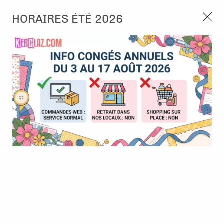
3, rue de Tasmanie 44115 Basse Goulaine
HORAIRES ÉTÉ 2026
Continuer sans accepter
PORT OFFERT À PARTIR DE 49 €
Nous autorisez-vous à utiliser vos
02 52 10 57 10
CONTACT
cookies ?
Ils nous seront utiles pour :
0
Améliorer l'interface et les fonctionnalités du site
Mesurer les campagnes marketing et proposer des
Accueil
>
Papier et Matière
>
Tissus - Cuir
>
Simili Cuir - 25x35 cm
mises à jour sur nos produits
- Gris Bleu
Gérer l'authentification et surveiller les erreurs
techniques
Certains cookies sont nécessaires à des fins techniques, ils sont donc dispensés
de consentement. D'autres, non obligatoires, peuvent être utilisés pour la
personnalisation des annonces et du contenu, la mesure des annonces et du
contenu, la connaissance de l'audience et le développement de produits, les
données de géolocalisation précises et l'identification par le balayage de l'appareil,
le stockage et/ou l'accès aux informations sur un appareil. Si vous donnez votre
consentement, celui-ci sera valable sur l’ensemble des sous-domaines de Kerglaz.
Vous disposez de la possibilité de retirer votre consentement à tout moment en
cliquant sur le widget en bas à droite de la page. Pour en savoir plus, consulter
notre politique de cookie.