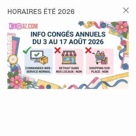
3, rue de Tasmanie 44115 Basse Goulaine
HORAIRES ÉTÉ 2026
Continuer sans accepter
PORT OFFERT À PARTIR DE 49 €
Nous autorisez-vous à utiliser vos
02 52 10 57 10
CONTACT
cookies ?
Ils nous seront utiles pour :
0
Améliorer l'interface et les fonctionnalités du site
Mesurer les campagnes marketing et proposer des
Accueil
>
Encre & Couleur
>
Feutres, Marqueurs & Stylo
>
Feutre
mises à jour sur nos produits
permanent - Noir
Gérer l'authentification et surveiller les erreurs
techniques
Certains cookies sont nécessaires à des fins techniques, ils sont donc dispensés
de consentement. D'autres, non obligatoires, peuvent être utilisés pour la
personnalisation des annonces et du contenu, la mesure des annonces et du
contenu, la connaissance de l'audience et le développement de produits, les
données de géolocalisation précises et l'identification par le balayage de l'appareil,
le stockage et/ou l'accès aux informations sur un appareil. Si vous donnez votre
consentement, celui-ci sera valable sur l’ensemble des sous-domaines de Kerglaz.
Vous disposez de la possibilité de retirer votre consentement à tout moment en
cliquant sur le widget en bas à droite de la page. Pour en savoir plus, consulter
notre politique de cookie.