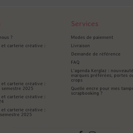
s
Services
nous ?
Modes de paiement
et carterie créative :
Livraison
Demande de référence
FAQ
L'agenda Kerglaz : nouveaut
marques préférées, portes o
crops
et carterie créative :
er semestre 2025
Quelle encre pour mes tamp
scrapbooking ?
et carterie créative :
24
et carterie créative :
è semestre 2025