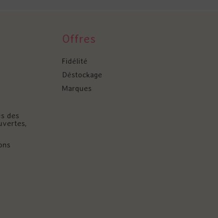
Offres
Fidélité
Déstockage
Marques
és des
uvertes,
ons