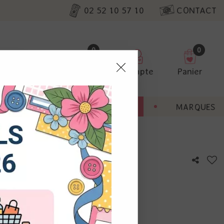
02 52 10 57 10
CONTACT
0
0
Favoris
Compte
Panier
pter
ENT
BONNES AFFAIRES
MARQUES
ur nos
es
utres, non
s annonces
calisation
otre avis !
 appareil.
laz. Vous
s à droite