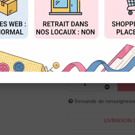
Réf. :
KG-BRA-CO-RO
FIGURER
ACCEPTER T
8 brads, attaches parisiennes
en forme de coeur
0.8 cm
rose clair
Demande de renseignem
LIVRAISON O