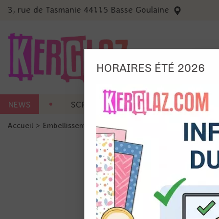
3, rue de Tasmanie 44115 Basse Goulaine
HORAIRES ÉTÉ 2026
Nous
NEWS
SCRAP CARTERIE
MACHINES 
Ils no
Accueil
>
Embellissement
>
Brads
>
8 brads - Coeurs roses
Amé
Mes
pro
Gér
Certains 
obligatoi
et du con
précises 
Si vous 
disposez 
de la pag