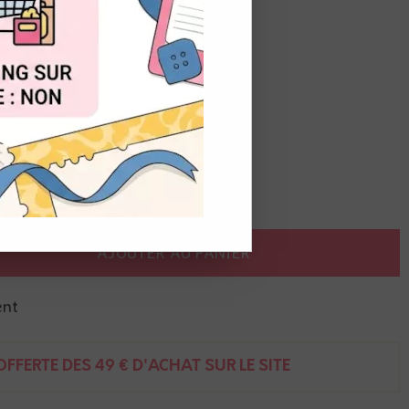
OUT
AJOUTER AU PANIER
ent
FFERTE DÈS 49 € D'ACHAT SUR LE SITE