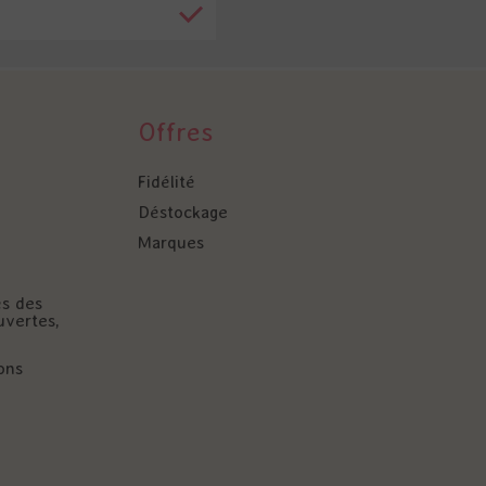
Offres
Fidélité
Déstockage
Marques
és des
uvertes,
ons