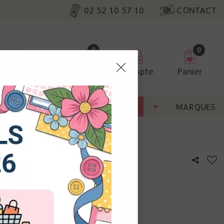
02 52 10 57 10
CONTACT
0
0
Favoris
Compte
Panier
pter
ENT
BONNES AFFAIRES
MARQUES
ur nos
che
utres, non
s annonces
calisation
otre avis !
 appareil.
laz. Vous
s à droite