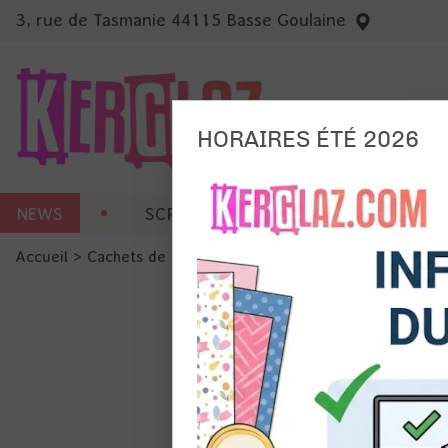
3, rue de Tasmanie 44115 Basse Goulaine
HORAIRES ÉTÉ 2026
Nous
NEWS
SCRAP CARTERIE
MACHINES 
Ils no
Accueil
>
Cachets de cire
>
Sceaux
>
Sceau - Texture bran
Amé
Mes
pro
Gér
Certains 
obligatoi
et du con
précises 
Si vous 
disposez 
de la pag