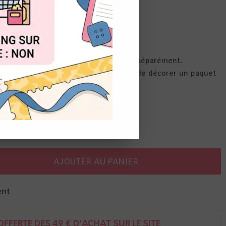
OUT
ts de cire. 2,5 cm
heter et de la cire à cacheter, vendus séparément.
ettront de sceller vos enveloppes, ou de décorer un paquet
e d'élégance et un côté rétro
AJOUTER AU PANIER
ent
FFERTE DÈS 49 € D'ACHAT SUR LE SITE