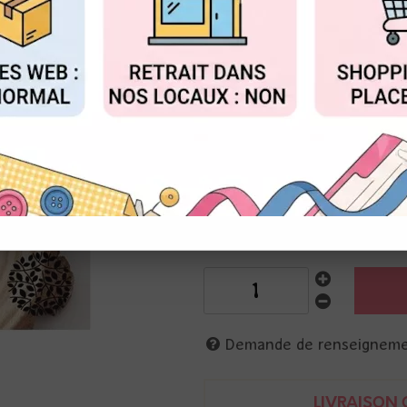
Réf. :
ZB-122103SCTB
FIGURER
ACCEPTER T
Zibuline
Timbre pour réaliser des cache
S'utilise avec un manche à cac
Les cachets de cire vous perm
cadeau en apportant une touch
3701212603542
Demande de renseignem
LIVRAISON O