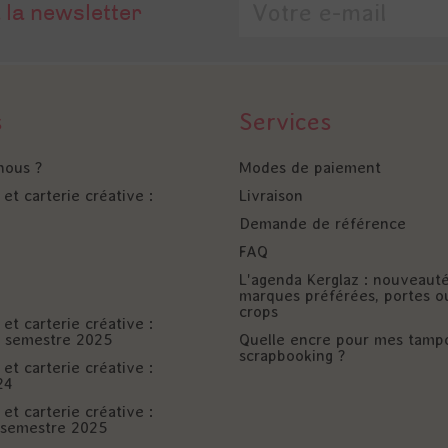
 la newsletter
s
Services
nous ?
Modes de paiement
et carterie créative :
Livraison
Demande de référence
FAQ
L'agenda Kerglaz : nouveaut
marques préférées, portes o
crops
et carterie créative :
er semestre 2025
Quelle encre pour mes tamp
scrapbooking ?
et carterie créative :
24
et carterie créative :
è semestre 2025