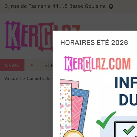
3, rue de Tasmanie 44115 Basse Goulaine
HORAIRES ÉTÉ 2026
Nous
NEWS
SCRAP CARTERIE
MACHINES 
Ils no
Accueil
>
Cachets de cire
>
Sceaux
>
Sceau - Lapin de dos
Amé
Mes
pro
Gér
Certains 
obligatoi
et du con
précises 
Si vous 
disposez 
de la pag