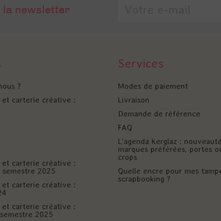
 la newsletter
s
Services
nous ?
Modes de paiement
et carterie créative :
Livraison
Demande de référence
FAQ
L'agenda Kerglaz : nouveaut
marques préférées, portes o
crops
et carterie créative :
er semestre 2025
Quelle encre pour mes tamp
scrapbooking ?
et carterie créative :
24
et carterie créative :
è semestre 2025