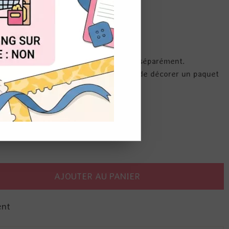
OUT
ts de cire. 2,5 cm
heter et de la cire à cacheter, vendus séparément.
ettront de sceller vos enveloppes, ou de décorer un paquet
e d'élégance et un côté rétro
AJOUTER AU PANIER
ent