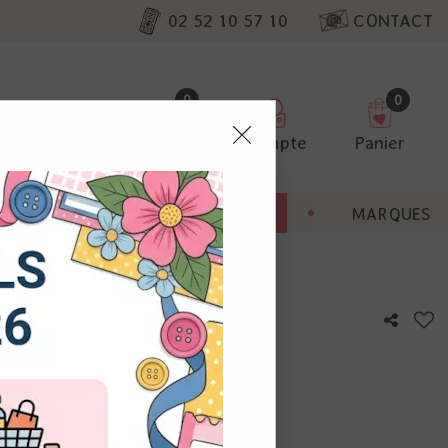
02 52 10 57 10
CONTACT
0
0
Favoris
Compte
Panier
pter
ENT
BONNES AFFAIRES
MARQUES
ur nos
utres, non
s annonces
calisation
otre avis !
 appareil.
laz. Vous
s à droite