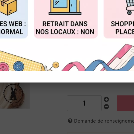
Réf. :
ZB-122103SCLP
FIGURER
ACCEPTER T
Zibuline
Timbre pour réaliser des cache
S'utilise avec un manche à cac
Les cachets de cire vous perm
cadeau en apportant une touch
lapin de Pâques
3701212603559
Demande de renseignem