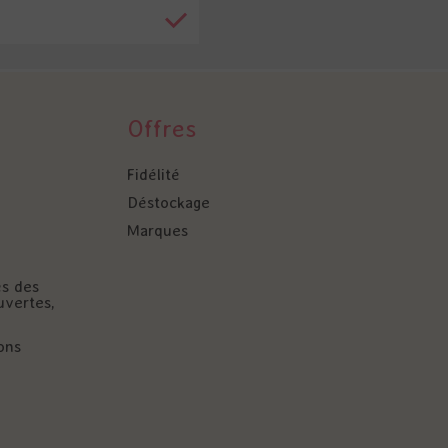
Offres
Fidélité
Déstockage
Marques
és des
uvertes,
ons