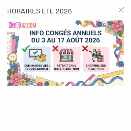
3, rue de Tasmanie 44115 Basse Goulaine
HORAIRES ÉTÉ 2026
Continuer sans accepter
PORT OFFERT À PARTIR DE 49 €
Nous autorisez-vous à utiliser vos
02 52 10 57 10
CONTACT
cookies ?
Ils nous seront utiles pour :
0
Améliorer l'interface et les fonctionnalités du site
Mesurer les campagnes marketing et proposer des
Accueil
>
Embellissement
>
Sequins et Paillettes
>
Pour vos
mises à jour sur nos produits
shaker box - Pastel hearts
Gérer l'authentification et surveiller les erreurs
techniques
Certains cookies sont nécessaires à des fins techniques, ils sont donc dispensés
de consentement. D'autres, non obligatoires, peuvent être utilisés pour la
personnalisation des annonces et du contenu, la mesure des annonces et du
contenu, la connaissance de l'audience et le développement de produits, les
données de géolocalisation précises et l'identification par le balayage de l'appareil,
le stockage et/ou l'accès aux informations sur un appareil. Si vous donnez votre
consentement, celui-ci sera valable sur l’ensemble des sous-domaines de Kerglaz.
Vous disposez de la possibilité de retirer votre consentement à tout moment en
cliquant sur le widget en bas à droite de la page. Pour en savoir plus, consulter
notre politique de cookie.