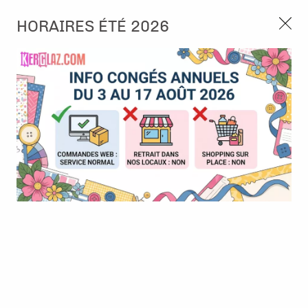
3, rue de Tasmanie 44115 Basse Goulaine
HORAIRES ÉTÉ 2026
Continuer sans accepter
PORT OFFERT À PARTIR DE 49 €
Nous autorisez-vous à utiliser vos
02 52 10 57 10
CONTACT
cookies ?
Ils nous seront utiles pour :
0
Améliorer l'interface et les fonctionnalités du site
Mesurer les campagnes marketing et proposer des
Accueil
>
Embellissement
>
Shaker box
>
Shaker windows - small
mises à jour sur nos produits
cercle - 5,4 cm
Gérer l'authentification et surveiller les erreurs
techniques
Certains cookies sont nécessaires à des fins techniques, ils sont donc dispensés
de consentement. D'autres, non obligatoires, peuvent être utilisés pour la
personnalisation des annonces et du contenu, la mesure des annonces et du
contenu, la connaissance de l'audience et le développement de produits, les
données de géolocalisation précises et l'identification par le balayage de l'appareil,
le stockage et/ou l'accès aux informations sur un appareil. Si vous donnez votre
consentement, celui-ci sera valable sur l’ensemble des sous-domaines de Kerglaz.
Vous disposez de la possibilité de retirer votre consentement à tout moment en
cliquant sur le widget en bas à droite de la page. Pour en savoir plus, consulter
notre politique de cookie.