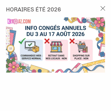
3, rue de Tasmanie 44115 Basse Goulaine
HORAIRES ÉTÉ 2026
Continuer sans accepter
PORT OFFERT À PARTIR DE 49 €
Nous autorisez-vous à utiliser vos
02 52 10 57 10
CONTACT
cookies ?
Ils nous seront utiles pour :
0
Améliorer l'interface et les fonctionnalités du site
Mesurer les campagnes marketing et proposer des
Accueil
>
Embellissement
>
Sequins et Paillettes
>
Flowers pearls
mises à jour sur nos produits
- vert
Gérer l'authentification et surveiller les erreurs
techniques
Certains cookies sont nécessaires à des fins techniques, ils sont donc dispensés
de consentement. D'autres, non obligatoires, peuvent être utilisés pour la
personnalisation des annonces et du contenu, la mesure des annonces et du
contenu, la connaissance de l'audience et le développement de produits, les
données de géolocalisation précises et l'identification par le balayage de l'appareil,
le stockage et/ou l'accès aux informations sur un appareil. Si vous donnez votre
consentement, celui-ci sera valable sur l’ensemble des sous-domaines de Kerglaz.
Vous disposez de la possibilité de retirer votre consentement à tout moment en
cliquant sur le widget en bas à droite de la page. Pour en savoir plus, consulter
notre politique de cookie.