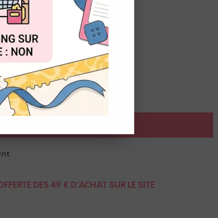
OUT
fo EK success.
pour un rangement plus simple.
fo EK success.
pour un rangement plus simple.
AJOUTER AU PANIER
ent
FFERTE DÈS 49 € D'ACHAT SUR LE SITE