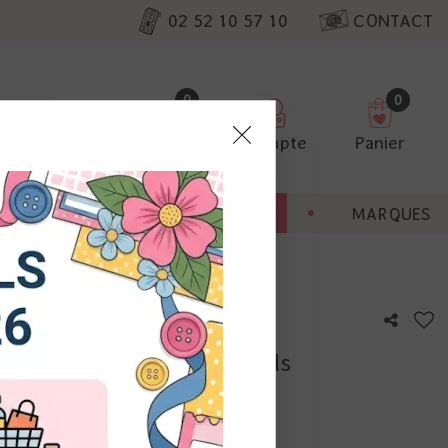
02 52 10 57 10
CONTACT
0
0
Favoris
Compte
Panier
pter
ENT
BONNES AFFAIRES
MARQUES
ur nos
tonné 1" - 2.5 cm - EK tools
utres, non
s annonces
calisation
otre avis !
 appareil.
laz. Vous
s à droite