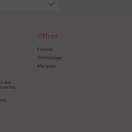
Offres
Fidélité
Déstockage
Marques
és des
uvertes,
ons