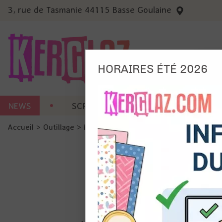
3, rue de Tasmanie 44115 Basse Goulaine
HORAIRES ÉTÉ 2026
Nous
NEWS
SCRAP CARTERIE
MACHINES 
Ils no
Accueil
>
Outillage
>
Perfo
>
Perfo EK - Cercle festonné 1" 
Amé
Mes
pro
Gér
Certains 
obligatoi
et du con
précises 
Si vous 
disposez 
de la pag