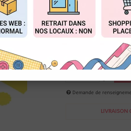
Réf. :
54-20067
FIGURER
ACCEPTER T
Créez des formes avec les per
Se bloque en position fermée 
EK Success
Créez des formes avec les per
Se bloque en position fermée 
EK Success
Demande de renseignem
LIVRAISON O