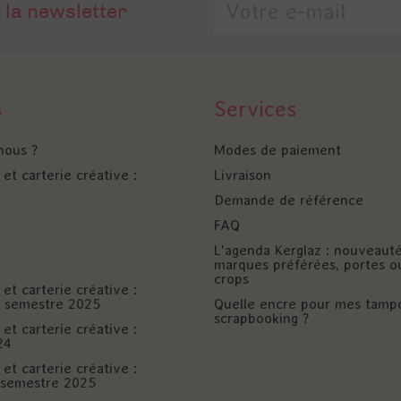
 la newsletter
s
Services
nous ?
Modes de paiement
et carterie créative :
Livraison
Demande de référence
FAQ
L'agenda Kerglaz : nouveaut
marques préférées, portes o
crops
et carterie créative :
er semestre 2025
Quelle encre pour mes tamp
scrapbooking ?
et carterie créative :
24
et carterie créative :
è semestre 2025