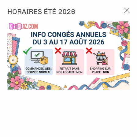
3, rue de Tasmanie 44115 Basse Goulaine
HORAIRES ÉTÉ 2026
Continuer sans accepter
PORT OFFERT À PARTIR DE 49 €
Nous autorisez-vous à utiliser vos
02 52 10 57 10
CONTACT
cookies ?
Ils nous seront utiles pour :
0
Améliorer l'interface et les fonctionnalités du site
Mesurer les campagnes marketing et proposer des
Accueil
>
Outillage
>
Perfo
>
Perforatrice - rond 3" - 7,6 cm -
mises à jour sur nos produits
Artemio
Gérer l'authentification et surveiller les erreurs
techniques
Certains cookies sont nécessaires à des fins techniques, ils sont donc dispensés
de consentement. D'autres, non obligatoires, peuvent être utilisés pour la
personnalisation des annonces et du contenu, la mesure des annonces et du
contenu, la connaissance de l'audience et le développement de produits, les
données de géolocalisation précises et l'identification par le balayage de l'appareil,
le stockage et/ou l'accès aux informations sur un appareil. Si vous donnez votre
consentement, celui-ci sera valable sur l’ensemble des sous-domaines de Kerglaz.
Vous disposez de la possibilité de retirer votre consentement à tout moment en
cliquant sur le widget en bas à droite de la page. Pour en savoir plus, consulter
notre politique de cookie.