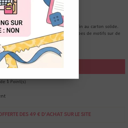
OUT
s papiers de scrapbooking, du papier fin au carton solide.
 la perforatrice pour créer des découpes de motifs sur de
AJOUTER AU PANIER
r de
1
Point(s)
ent
FFERTE DÈS 49 € D'ACHAT SUR LE SITE