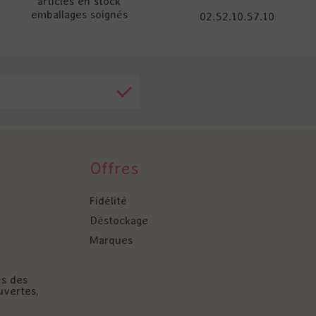
articles en stock
emballages soignés
02.52.10.57.10
Offres
Fidélité
Déstockage
Marques
és des
uvertes,