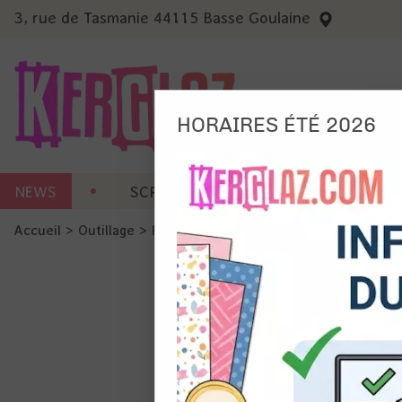
3, rue de Tasmanie 44115 Basse Goulaine
HORAIRES ÉTÉ 2026
Nous
NEWS
SCRAP CARTERIE
MACHINES 
Ils no
Accueil
>
Outillage
>
Perfo
>
Perfo bordure - Bordure fest
Amé
Mes
pro
Gér
Certains 
obligatoi
et du con
précises 
Si vous 
disposez 
de la pag