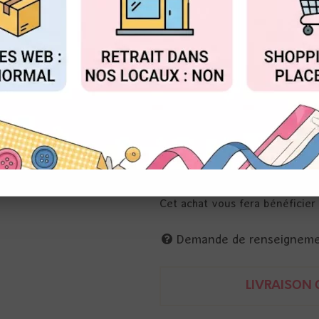
Réf. :
WRM-661285
FIGURER
ACCEPTER T
we r memory keepers
Perforatrice de bordure pour le
Guide d'alignement imprimé sur
grandes longueurs.
633356612858
Cet achat vous fera bénéficie
Demande de renseignem
LIVRAISON O