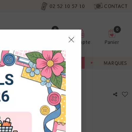
02 52 10 57 10
CONTACT
0
0
Favoris
Compte
Panier
pter
ENT
BONNES AFFAIRES
MARQUES
ur nos
dure festonnée diamant
utres, non
s annonces
calisation
otre avis !
 appareil.
laz. Vous
s à droite