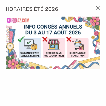
3, rue de Tasmanie 44115 Basse Goulaine
HORAIRES ÉTÉ 2026
Continuer sans accepter
PORT OFFERT À PARTIR DE 49 €
Nous autorisez-vous à utiliser vos
02 52 10 57 10
CONTACT
cookies ?
Ils nous seront utiles pour :
0
Améliorer l'interface et les fonctionnalités du site
Mesurer les campagnes marketing et proposer des
Accueil
>
Album & Objet
>
Anneau, Recharge & Accessoires
>
mises à jour sur nos produits
Fils pour reliure - 0,625'' - Pink
Gérer l'authentification et surveiller les erreurs
techniques
Certains cookies sont nécessaires à des fins techniques, ils sont donc dispensés
de consentement. D'autres, non obligatoires, peuvent être utilisés pour la
personnalisation des annonces et du contenu, la mesure des annonces et du
contenu, la connaissance de l'audience et le développement de produits, les
données de géolocalisation précises et l'identification par le balayage de l'appareil,
le stockage et/ou l'accès aux informations sur un appareil. Si vous donnez votre
consentement, celui-ci sera valable sur l’ensemble des sous-domaines de Kerglaz.
Vous disposez de la possibilité de retirer votre consentement à tout moment en
cliquant sur le widget en bas à droite de la page. Pour en savoir plus, consulter
notre politique de cookie.