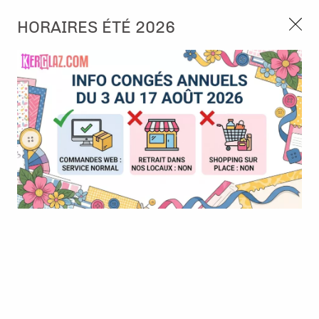
3, rue de Tasmanie 44115 Basse Goulaine
HORAIRES ÉTÉ 2026
Continuer sans accepter
PORT OFFERT À PARTIR DE 49 €
Nous autorisez-vous à utiliser vos
02 52 10 57 10
CONTACT
cookies ?
Ils nous seront utiles pour :
0
Améliorer l'interface et les fonctionnalités du site
Mesurer les campagnes marketing et proposer des
Accueil
>
Papier et Matière
>
Papier scrap imprimé
>
Papier -
mises à jour sur nos produits
Summer time - Vase with paonies
Gérer l'authentification et surveiller les erreurs
techniques
Certains cookies sont nécessaires à des fins techniques, ils sont donc dispensés
de consentement. D'autres, non obligatoires, peuvent être utilisés pour la
personnalisation des annonces et du contenu, la mesure des annonces et du
contenu, la connaissance de l'audience et le développement de produits, les
données de géolocalisation précises et l'identification par le balayage de l'appareil,
le stockage et/ou l'accès aux informations sur un appareil. Si vous donnez votre
consentement, celui-ci sera valable sur l’ensemble des sous-domaines de Kerglaz.
Vous disposez de la possibilité de retirer votre consentement à tout moment en
cliquant sur le widget en bas à droite de la page. Pour en savoir plus, consulter
notre politique de cookie.