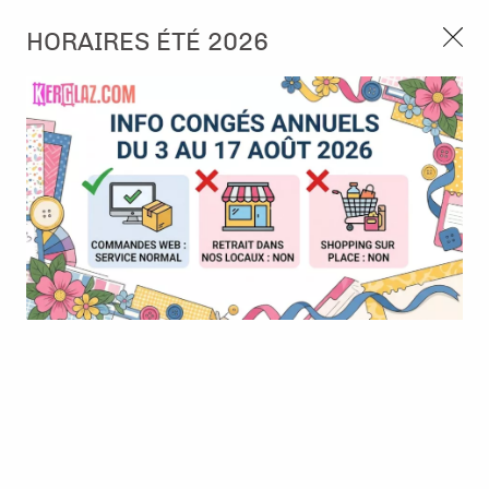
3, rue de Tasmanie 44115 Basse Goulaine
HORAIRES ÉTÉ 2026
Continuer sans accepter
PORT OFFERT À PARTIR DE 49 €
Nous autorisez-vous à utiliser vos
02 52 10 57 10
CONTACT
cookies ?
Ils nous seront utiles pour :
0
Améliorer l'interface et les fonctionnalités du site
Mesurer les campagnes marketing et proposer des
Accueil
>
Papier et Matière
>
Papier scrap uni
>
Linen Cardstock -
mises à jour sur nos produits
Ruby - Rouge de Noël - Florence
Gérer l'authentification et surveiller les erreurs
techniques
Certains cookies sont nécessaires à des fins techniques, ils sont donc dispensés
de consentement. D'autres, non obligatoires, peuvent être utilisés pour la
personnalisation des annonces et du contenu, la mesure des annonces et du
contenu, la connaissance de l'audience et le développement de produits, les
données de géolocalisation précises et l'identification par le balayage de l'appareil,
le stockage et/ou l'accès aux informations sur un appareil. Si vous donnez votre
consentement, celui-ci sera valable sur l’ensemble des sous-domaines de Kerglaz.
Vous disposez de la possibilité de retirer votre consentement à tout moment en
cliquant sur le widget en bas à droite de la page. Pour en savoir plus, consulter
notre politique de cookie.