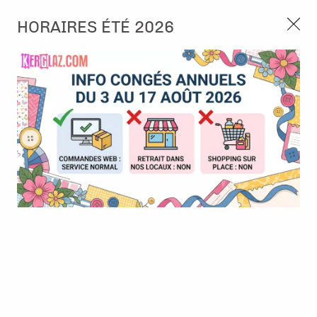
3, rue de Tasmanie 44115 Basse Goulaine
HORAIRES ÉTÉ 2026
Continuer sans accepter
PORT OFFERT À PARTIR DE 49 €
Nous autorisez-vous à utiliser vos
02 52 10 57 10
CONTACT
cookies ?
Ils nous seront utiles pour :
0
Améliorer l'interface et les fonctionnalités du site
Mesurer les campagnes marketing et proposer des
Accueil
>
Papier et Matière
>
Papier scrap uni
>
Papier cardstock -
mises à jour sur nos produits
Rouge
Gérer l'authentification et surveiller les erreurs
techniques
Certains cookies sont nécessaires à des fins techniques, ils sont donc dispensés
de consentement. D'autres, non obligatoires, peuvent être utilisés pour la
personnalisation des annonces et du contenu, la mesure des annonces et du
contenu, la connaissance de l'audience et le développement de produits, les
données de géolocalisation précises et l'identification par le balayage de l'appareil,
le stockage et/ou l'accès aux informations sur un appareil. Si vous donnez votre
consentement, celui-ci sera valable sur l’ensemble des sous-domaines de Kerglaz.
Vous disposez de la possibilité de retirer votre consentement à tout moment en
cliquant sur le widget en bas à droite de la page. Pour en savoir plus, consulter
notre politique de cookie.