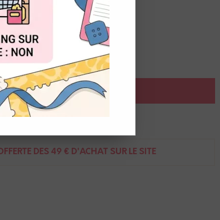
OUT
é
AJOUTER AU PANIER
ent
FFERTE DÈS 49 € D'ACHAT SUR LE SITE