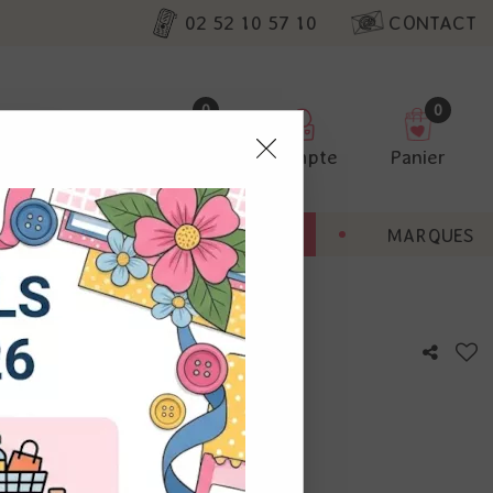
02 52 10 57 10
CONTACT
0
0
Favoris
Compte
Panier
pter
ENT
BONNES AFFAIRES
MARQUES
ur nos
ert de Noël
utres, non
s annonces
calisation
otre avis !
 appareil.
laz. Vous
s à droite