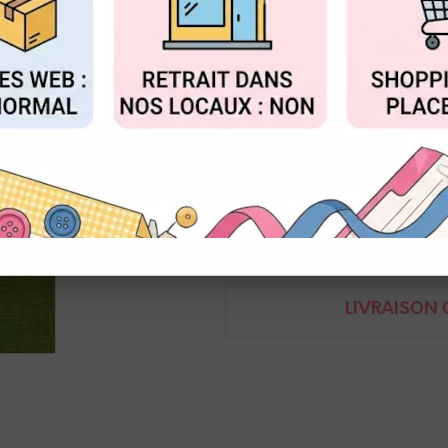
Réf. :
KG_SC23
FIGURER
ACCEPTER T
Papier cardstock 30 x 30 cm
240g
Un côté lisse et un côté textur
Demande de renseignem
LIVRAISON O