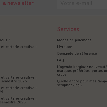
 la newsletter
s
Services
nous ?
Modes de paiement
et carterie créative :
Livraison
Demande de référence
FAQ
L'agenda Kerglaz : nouveaut
marques préférées, portes o
crops
et carterie créative :
er semestre 2025
Quelle encre pour mes tamp
scrapbooking ?
et carterie créative :
24
et carterie créative :
è semestre 2025