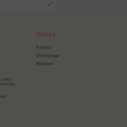
Offres
Fidélité
Déstockage
Marques
és des
uvertes,
ons