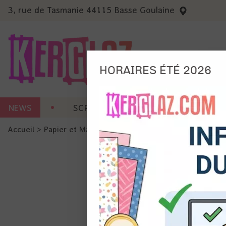
3, rue de Tasmanie 44115 Basse Goulaine
HORAIRES ÉTÉ 2026
Nous
NEWS
SCRAP CARTERIE
MACHINES 
Ils no
Accueil
>
Papier et Matière
>
Papier scrap uni
>
Papier card
Amé
Mes
pro
Gér
Certains 
obligatoi
et du con
précises 
Si vous 
disposez 
de la pag