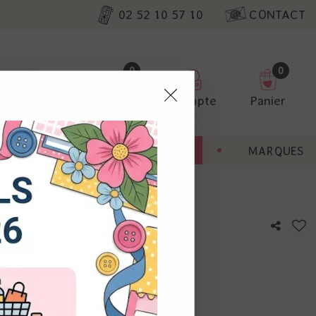
02 52 10 57 10
CONTACT
0
0
Favoris
Compte
Panier
pter
ENT
BONNES AFFAIRES
MARQUES
ur nos
Outremer
utres, non
s annonces
calisation
otre avis !
 appareil.
laz. Vous
s à droite