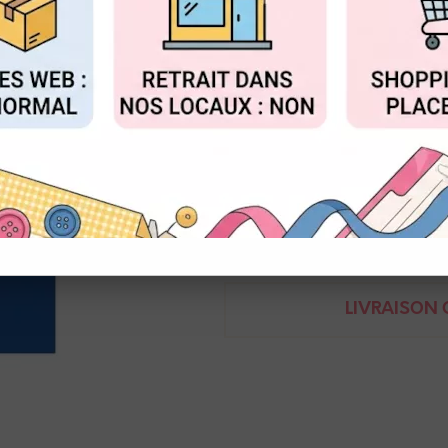
Réf. :
KG_SC39
FIGURER
ACCEPTER T
Papier cardstock 30 x 30 cm
240g
Un côté lisse et un côté textur
Demande de renseignem
LIVRAISON O