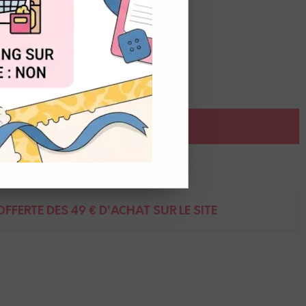
OUT
é
AJOUTER AU PANIER
ent
FFERTE DÈS 49 € D'ACHAT SUR LE SITE