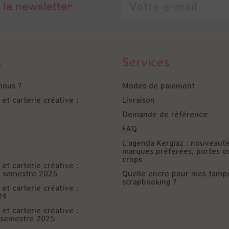
 la newsletter
s
Services
nous ?
Modes de paiement
et carterie créative :
Livraison
Demande de référence
FAQ
L'agenda Kerglaz : nouveaut
marques préférées, portes o
crops
et carterie créative :
er semestre 2025
Quelle encre pour mes tamp
scrapbooking ?
et carterie créative :
24
et carterie créative :
è semestre 2025