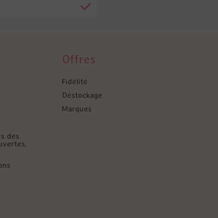
Offres
Fidélité
Déstockage
Marques
és des
uvertes,
ons