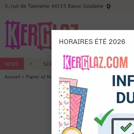
3, rue de Tasmanie 44115 Basse Goulaine
HORAIRES ÉTÉ 2026
Nous
NEWS
SCRAP CARTERIE
MACHINES 
Ils no
Accueil
>
Papier et Matière
>
Papier scrap uni
>
Papier car
Amé
Mes
pro
Gér
Certains 
obligatoi
et du con
précises 
Si vous 
disposez 
de la pag