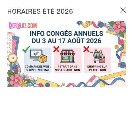
3, rue de Tasmanie 44115 Basse Goulaine
HORAIRES ÉTÉ 2026
Continuer sans accepter
PORT OFFERT À PARTIR DE 49 €
Nous autorisez-vous à utiliser vos
02 52 10 57 10
CONTACT
cookies ?
Ils nous seront utiles pour :
0
Améliorer l'interface et les fonctionnalités du site
Mesurer les campagnes marketing et proposer des
Accueil
>
Papier et Matière
>
Papier scrap uni
>
Papier cardstock -
mises à jour sur nos produits
Taupe
Gérer l'authentification et surveiller les erreurs
techniques
Certains cookies sont nécessaires à des fins techniques, ils sont donc dispensés
de consentement. D'autres, non obligatoires, peuvent être utilisés pour la
personnalisation des annonces et du contenu, la mesure des annonces et du
contenu, la connaissance de l'audience et le développement de produits, les
données de géolocalisation précises et l'identification par le balayage de l'appareil,
le stockage et/ou l'accès aux informations sur un appareil. Si vous donnez votre
consentement, celui-ci sera valable sur l’ensemble des sous-domaines de Kerglaz.
Vous disposez de la possibilité de retirer votre consentement à tout moment en
cliquant sur le widget en bas à droite de la page. Pour en savoir plus, consulter
notre politique de cookie.