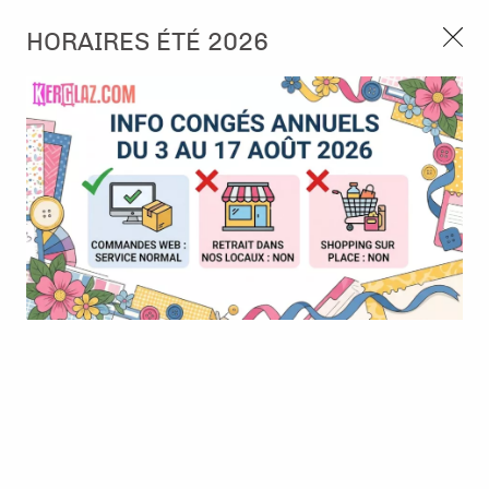
3, rue de Tasmanie 44115 Basse Goulaine
HORAIRES ÉTÉ 2026
Continuer sans accepter
PORT OFFERT À PARTIR DE 49 €
Nous autorisez-vous à utiliser vos
02 52 10 57 10
CONTACT
cookies ?
Ils nous seront utiles pour :
0
Améliorer l'interface et les fonctionnalités du site
Mesurer les campagnes marketing et proposer des
Accueil
>
Encre & Couleur
>
Tout pour l'aquarelle
>
Neocolor II -
mises à jour sur nos produits
Terre de Tolède
Gérer l'authentification et surveiller les erreurs
techniques
Certains cookies sont nécessaires à des fins techniques, ils sont donc dispensés
de consentement. D'autres, non obligatoires, peuvent être utilisés pour la
personnalisation des annonces et du contenu, la mesure des annonces et du
contenu, la connaissance de l'audience et le développement de produits, les
données de géolocalisation précises et l'identification par le balayage de l'appareil,
le stockage et/ou l'accès aux informations sur un appareil. Si vous donnez votre
consentement, celui-ci sera valable sur l’ensemble des sous-domaines de Kerglaz.
Vous disposez de la possibilité de retirer votre consentement à tout moment en
cliquant sur le widget en bas à droite de la page. Pour en savoir plus, consulter
notre politique de cookie.