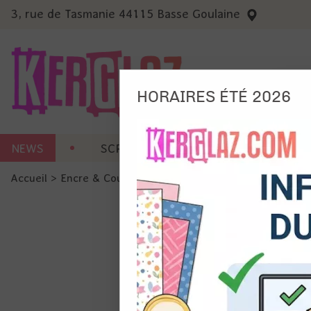
3, rue de Tasmanie 44115 Basse Goulaine
HORAIRES ÉTÉ 2026
Nous
NEWS
SCRAP CARTERIE
MACHINES 
Ils no
Accueil
>
Encre & Couleur
>
Tout pour l'aquarelle
>
Neocolo
Amé
Mes
pro
Gér
Certains 
obligatoi
et du con
précises 
Si vous 
disposez 
de la pag