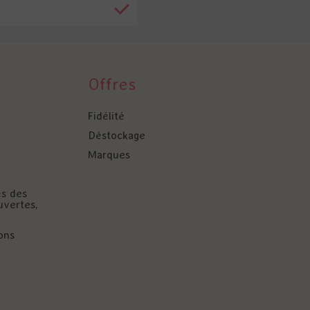
Offres
Fidélité
Déstockage
Marques
és des
uvertes,
ons