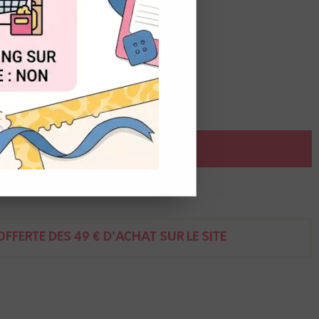
OUT
orte concentration en pignents.
 un pinceau à réserve d'eau.
AJOUTER AU PANIER
ent
FFERTE DÈS 49 € D'ACHAT SUR LE SITE