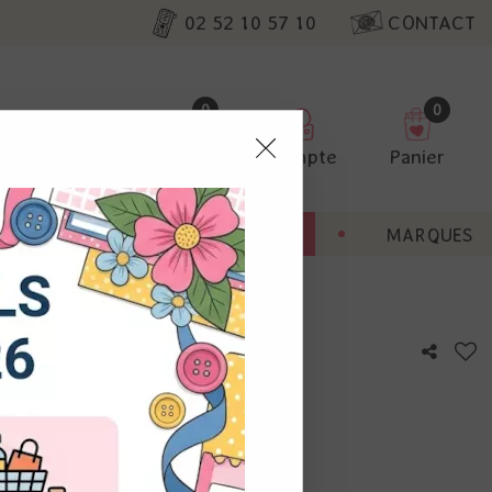
02 52 10 57 10
CONTACT
0
0
Favoris
Compte
Panier
pter
ENT
BONNES AFFAIRES
MARQUES
ur nos
n
utres, non
s annonces
calisation
otre avis !
 appareil.
laz. Vous
s à droite