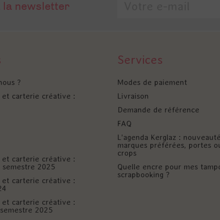
 la newsletter
s
Services
nous ?
Modes de paiement
et carterie créative :
Livraison
Demande de référence
FAQ
L'agenda Kerglaz : nouveaut
marques préférées, portes o
crops
et carterie créative :
er semestre 2025
Quelle encre pour mes tamp
scrapbooking ?
et carterie créative :
24
et carterie créative :
è semestre 2025