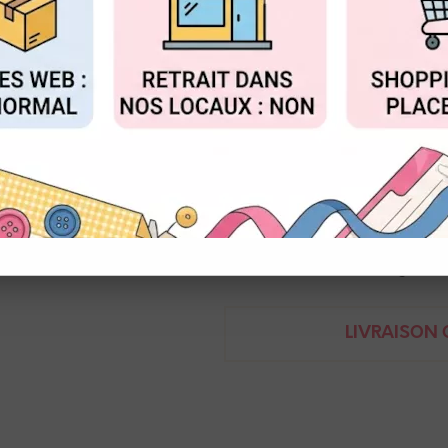
Réf. :
NEO_7500.051
FIGURER
ACCEPTER T
Pastel à la cire aquarellable, f
Idéal pour la colorisation avec
Caran d'ache - Neocolor 2
7610186271786
Demande de renseignem
LIVRAISON O