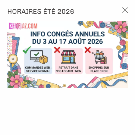
3, rue de Tasmanie 44115 Basse Goulaine
HORAIRES ÉTÉ 2026
Continuer sans accepter
PORT OFFERT À PARTIR DE 49 €
Nous autorisez-vous à utiliser vos
02 52 10 57 10
CONTACT
cookies ?
Ils nous seront utiles pour :
0
Améliorer l'interface et les fonctionnalités du site
Mesurer les campagnes marketing et proposer des
Accueil
>
Embellissement
>
Strass et Perles
>
Micro perles - Blanc
mises à jour sur nos produits
2mm - Rayher
Gérer l'authentification et surveiller les erreurs
techniques
Certains cookies sont nécessaires à des fins techniques, ils sont donc dispensés
de consentement. D'autres, non obligatoires, peuvent être utilisés pour la
personnalisation des annonces et du contenu, la mesure des annonces et du
contenu, la connaissance de l'audience et le développement de produits, les
données de géolocalisation précises et l'identification par le balayage de l'appareil,
le stockage et/ou l'accès aux informations sur un appareil. Si vous donnez votre
consentement, celui-ci sera valable sur l’ensemble des sous-domaines de Kerglaz.
Vous disposez de la possibilité de retirer votre consentement à tout moment en
cliquant sur le widget en bas à droite de la page. Pour en savoir plus, consulter
notre politique de cookie.