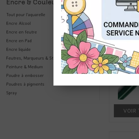
Encre & Couleur
Tout
Tout pour l'aquarelle
CON
Encre Alcool
Encre en feutre
Encre en Pad
Encre liquide
Feutres, Marqueurs & Stylo
Peinture & Medium
Poudre à embosser
Poudres à pigments
Spray
VOIR 