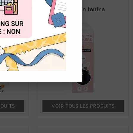
l
Encre en feutre
OUT
ODUITS
VOIR TOUS LES PRODUITS