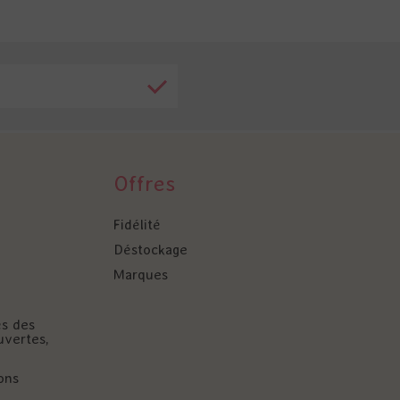
Offres
Fidélité
Déstockage
Marques
és des
uvertes,
ons