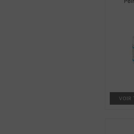
Pei
VOIR 